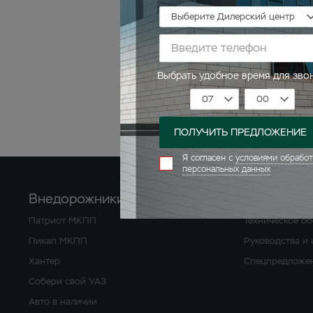
Внедорожники
Обслужива
Патриот МКПП
Техническое о
Пикап МКПП
Руководства и
Хантер
Спецпредложен
Собери свой УАЗ
Авто в наличии