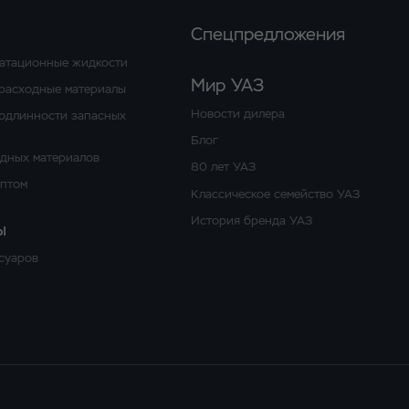
Спецпредложения
уатационные жидкости
Мир УАЗ
расходные материалы
Новости дилера
одлинности запасных
Блог
одных материалов
80 лет УАЗ
оптом
Классическое семейство УАЗ
История бренда УАЗ
ы
суаров