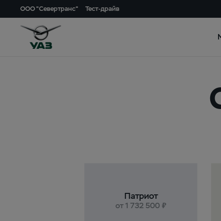
ООО "Севертранс"
Тест-драйв
Патриот
от 1 732 500 ₽